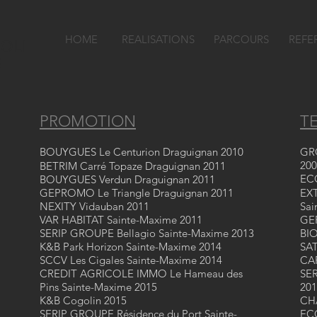
HOME
REALISATIONS
PARCOURS
REFE
OLI
E
PROMOTION
TE
BOUYGUES Le Centurion Draguignan 2010
GRO
200
BETRIM Carré Topaze Draguignan 2011
ECO
BOUYGUES Verdun Draguignan 2011
GEPROMO Le Triangle Draguignan 2011
EXT
NEXITY Vidauban 2011
Sai
VAR HABITAT Sainte-Maxime 2011
GEP
SERIP GROUPE Bellagio Sainte-Maxime 2013
BI
K&B Park Horizon Sainte-Maxime 2014
SAT
SCCV Les Cigales Sainte-Maxime 2014
CAR
CREDIT AGRICOLE IMMO Le Hameau des
SER
Pins Sainte-Maxime 2015
201
K&B Cogolin 2015
CH
SERIP GROUPE Résidence du Port Sainte-
ECO