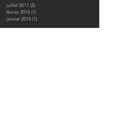
juillet 2017
(2)
2 posts
février 2016
(1)
1 post
janvier 2016
(1)
1 post
INFOLINE
2, Place Colbert - 83120
Sainte-
Maxime
Golfe de Saint-Tropez
Tel:
04.94.97.74.26
remy.mattioli@orange.fr
© 2021 by Remy Mattioli
Architecte
CONTACTEZ-NOUS