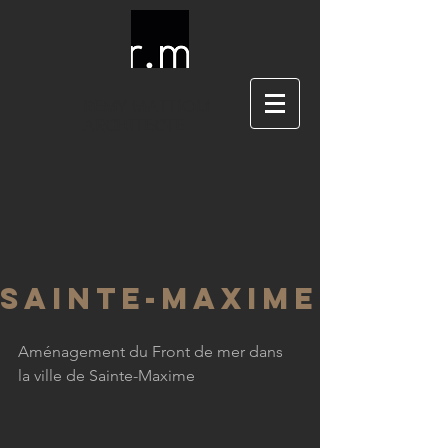
REMY
MATTIOLI
ARCHITECTE
SAINTE-MAXIME
Aménagement du Front de mer dans 
la ville de Sainte-Maxime